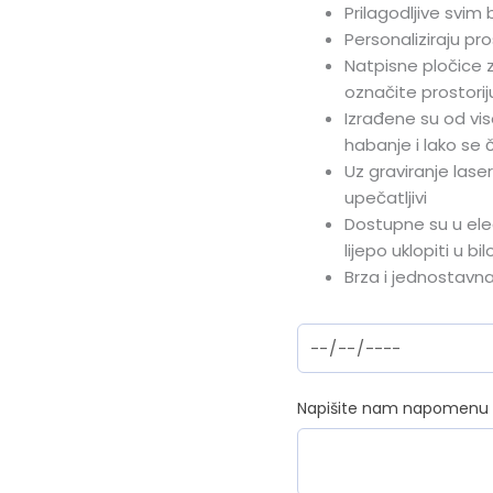
Prilagodljive svim 
Personaliziraju pro
Natpisne pločice 
označite prostorij
Izrađene su od vis
habanje i lako se č
Uz graviranje lase
upečatljivi
Dostupne su u eleg
lijepo uklopiti u bil
Brza i jednostav
Napišite nam napomenu