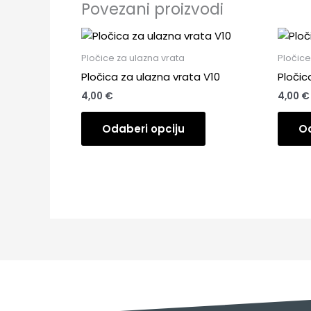
Povezani proizvodi
Pločice za ulazna vrata
Pločice
Pločica za ulazna vrata V10
Pločic
4,00
€
4,00
€
Odaberi opciju
Od