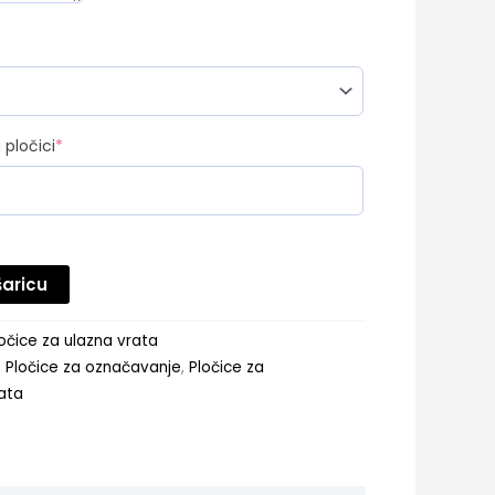
red)
(required)
 pločici
*
šaricu
ločice za ulazna vrata
,
Pločice za označavanje
,
Pločice za
rata