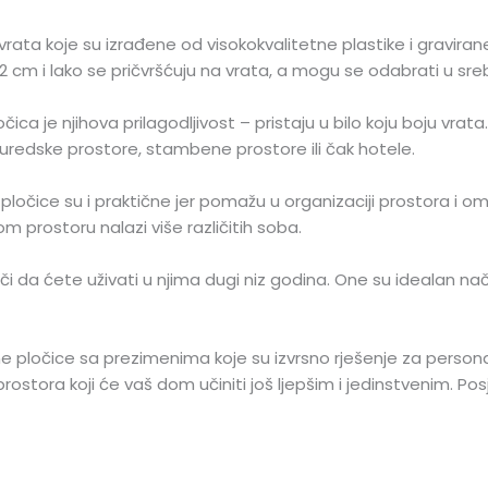
rata koje su izrađene od visokokvalitetne plastike i graviran
 cm i lako se pričvršćuju na vrata, a mogu se odabrati u srebrno
ca je njihova prilagodljivost – pristaju u bilo koju boju vrata.
i uredske prostore, stambene prostore ili čak hotele.
 pločice su i praktične jer pomažu u organizaciji prostora i 
 prostoru nalazi više različitih soba.
či da ćete uživati u njima dugi niz godina. One su idealan nači
 pločice sa prezimenima koje su izvrsno rješenje za personal
stora koji će vaš dom učiniti još ljepšim i jedinstvenim. Pos