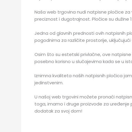
Naša web trgovina nudi natpisne pločice za v
preciznost i dugotrajnost. Pločice su dužine 12
Jedna od glavnih prednosti ovih natpisnih ploči
pogodnima za različite prostorije, uključujuć
Osim što su estetski privlačne, ove natpisne
posebno korisno u slučajevima kada se u istom
Iznimna kvaliteta naših natpisnih pločica jam
jedinstvenim.
U našoj web trgovini možete pronaći natpisne
toga, imamo i druge proizvode za uređenje pro
dodatak za svoj dom!