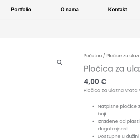
Portfolio
O nama
Kontakt
Pločica
Početna
/
Pločice za ulaz
za
Pločica za ul
ulazna
vrata
4,00
€
V15
Pločica za ulazna vrata 
količina
Natpisne pločice z
boji
Izrađene od plastik
dugotrajnost
Dostupne u dužini 