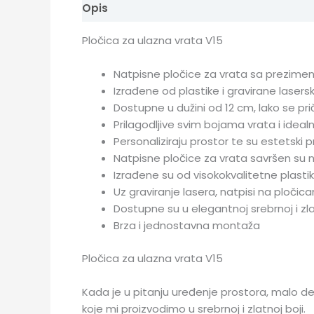
Opis
Pločica za ulazna vrata V15
Natpisne pločice za vrata sa prezimenim
Izrađene od plastike i gravirane lasers
Dostupne u dužini od 12 cm, lako se pri
Prilagodljive svim bojama vrata i idealn
Personaliziraju prostor te su estetski p
Natpisne pločice za vrata savršen su 
Izrađene su od visokokvalitetne plastik
Uz graviranje lasera, natpisi na pločica
Dostupne su u elegantnoj srebrnoj i zlatn
Brza i jednostavna montaža
Pločica za ulazna vrata V15
Kada je u pitanju uređenje prostora, malo det
koje mi proizvodimo u srebrnoj i zlatnoj boji.