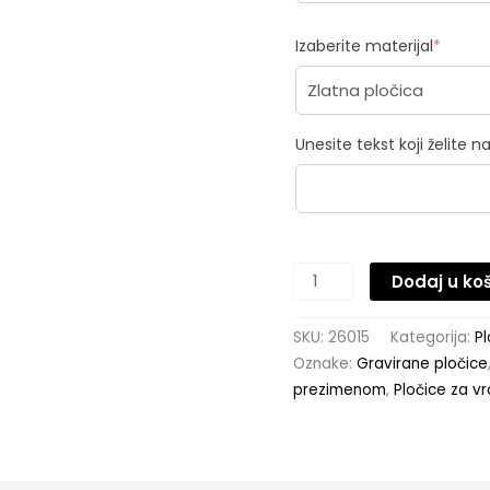
(requi
Izaberite materijal
*
Unesite tekst koji želite na
Dodaj u ko
SKU:
26015
Kategorija:
P
Oznake:
Gravirane pločice
prezimenom
,
Pločice za v