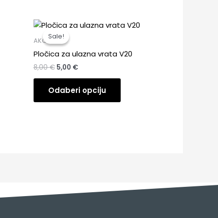
Izvorna
Trenutna
cijena
cijena
Sale!
Sale!
bila
je:
AKCIJA
je:
5,00 €.
Pločica za ulazna vrata V20
8,00 €.
8,00
€
5,00
€
Odaberi opciju