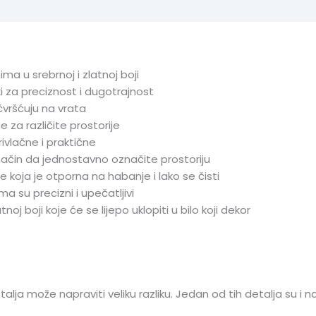
a u srebrnoj i zlatnoj boji
ki za preciznost i dugotrajnost
čvršćuju na vrata
e za različite prostorije
rivlačne i praktične
način da jednostavno označite prostoriju
e koja je otporna na habanje i lako se čisti
ma su precizni i upečatljivi
oj boji koje će se lijepo uklopiti u bilo koji dekor
alja može napraviti veliku razliku. Jedan od tih detalja su i