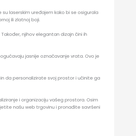
e su laserskim uređajem kako bi se osigurala
j ili zlatnoj boji.
 Također, njihov elegantan dizajn čini ih
omogućavaju jasnije označavanje vrata. Ovo je
n da personalizirate svoj prostor i učinite ga
iziranje i organizaciju vašeg prostora. Osim
jetite našu web trgovinu i pronađite savršeni