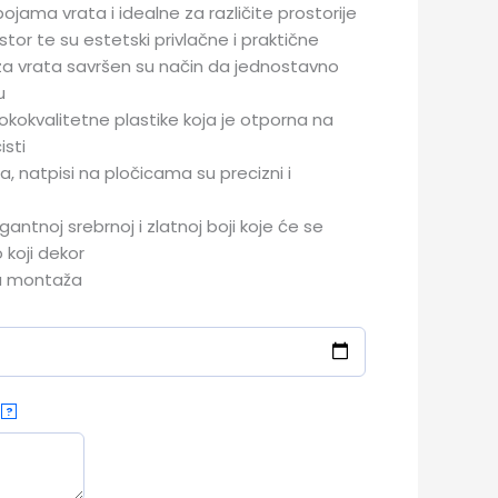
bojama vrata i idealne za različite prostorije
stor te su estetski privlačne i praktične
za vrata savršen su način da jednostavno
u
okokvalitetne plastike koja je otporna na
isti
ra, natpisi na pločicama su precizni i
antnoj srebrnoj i zlatnoj boji koje će se
o koji dekor
na montaža
?