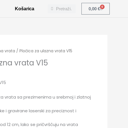
Search
Search
0
Cart
Košarica
0,00
€
na vrata
/ Pločica za ulazna vrata V15
azna vrata V15
V15
a vrata sa prezimenima u srebrnoj i zlatnoj
e i gravirane laserski za preciznost i
od 12 cm, lako se pričvršćuju na vrata