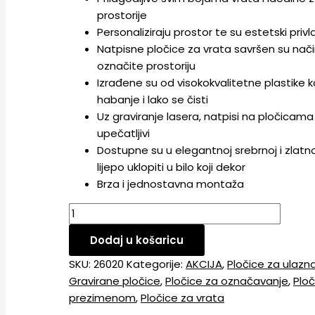
prostorije
Personaliziraju prostor te su estetski privl
Natpisne pločice za vrata savršen su nač
označite prostoriju
Izrađene su od visokokvalitetne plastike k
habanje i lako se čisti
Uz graviranje lasera, natpisi na pločicama 
upečatljivi
Dostupne su u elegantnoj srebrnoj i zlatno
lijepo uklopiti u bilo koji dekor
Brza i jednostavna montaža
Dodaj u košaricu
SKU:
26020
Kategorije:
AKCIJA
,
Pločice za ulazn
Gravirane pločice
,
Pločice za označavanje
,
Ploč
prezimenom
,
Pločice za vrata