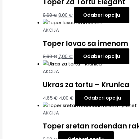
Toper Za Tortu Elegant
8,60
€
8,00
€
Odaberi opciju
AKCIJA
Toper lovac sa imenom
8,60
€
7,00
€
Odaberi opciju
AKCIJA
Ukras za tortu – Krunica
4,65
€
4,00
€
Odaberi opciju
AKCIJA
Toper sretan rođendan rak