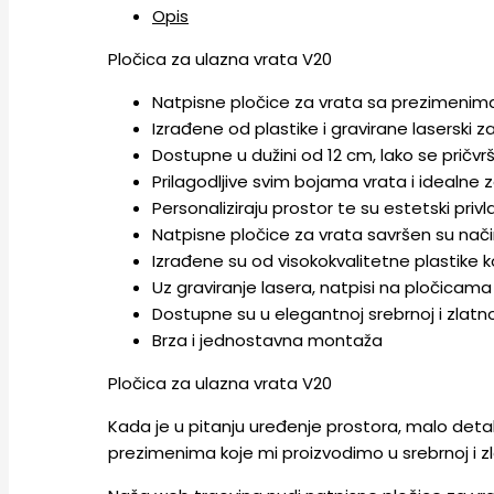
Opis
Pločica za ulazna vrata V20
Natpisne pločice za vrata sa prezimenima u
Izrađene od plastike i gravirane laserski z
Dostupne u dužini od 12 cm, lako se pričvr
Prilagodljive svim bojama vrata i idealne za
Personaliziraju prostor te su estetski privl
Natpisne pločice za vrata savršen su nač
Izrađene su od visokokvalitetne plastike ko
Uz graviranje lasera, natpisi na pločicama s
Dostupne su u elegantnoj srebrnoj i zlatnoj 
Brza i jednostavna montaža
Pločica za ulazna vrata V20
Kada je u pitanju uređenje prostora, malo detalj
prezimenima koje mi proizvodimo u srebrnoj i zla