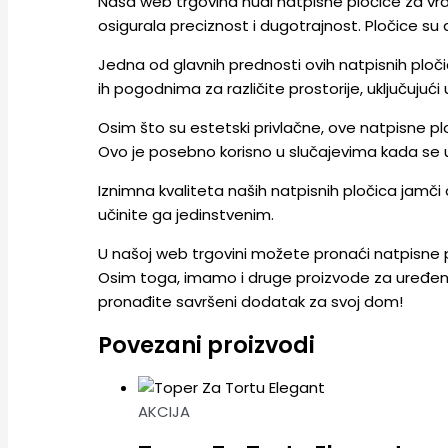
Naša web trgovina nudi natpisne pločice za vrat
osigurala preciznost i dugotrajnost. Pločice su d
Jedna od glavnih prednosti ovih natpisnih pločica
ih pogodnima za različite prostorije, uključujuć
Osim što su estetski privlačne, ove natpisne pl
Ovo je posebno korisno u slučajevima kada se u 
Iznimna kvaliteta naših natpisnih pločica jamči 
učinite ga jedinstvenim.
U našoj web trgovini možete pronaći natpisne pl
Osim toga, imamo i druge proizvode za uređenje 
pronađite savršeni dodatak za svoj dom!
Povezani proizvodi
AKCIJA