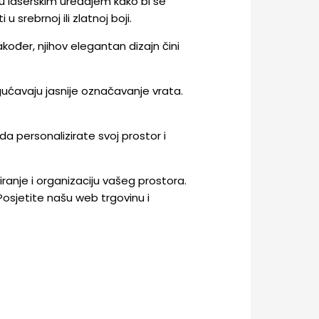
su laserskim uređajem kako bi se
 srebrnoj ili zlatnoj boji.
akođer, njihov elegantan dizajn čini
gućavaju jasnije označavanje vrata.
da personalizirate svoj prostor i
ranje i organizaciju vašeg prostora.
Posjetite našu web trgovinu i