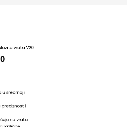
ulazna vrata V20
20
u srebrnoj i
a preciznost i
šćuju na vrata
a različite