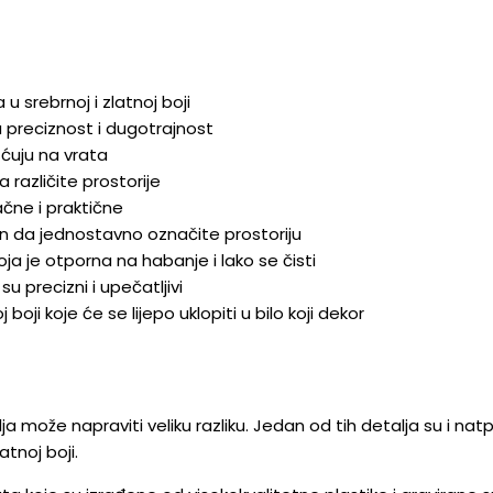
 srebrnoj i zlatnoj boji
a preciznost i dugotrajnost
šćuju na vrata
 različite prostorije
ačne i praktične
in da jednostavno označite prostoriju
ja je otporna na habanje i lako se čisti
u precizni i upečatljivi
boji koje će se lijepo uklopiti u bilo koji dekor
a može napraviti veliku razliku. Jedan od tih detalja su i nat
tnoj boji.