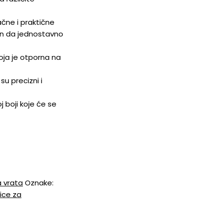
ačne i praktične
in da jednostavno
oja je otporna na
su precizni i
j boji koje će se
a vrata
Oznake:
ice za