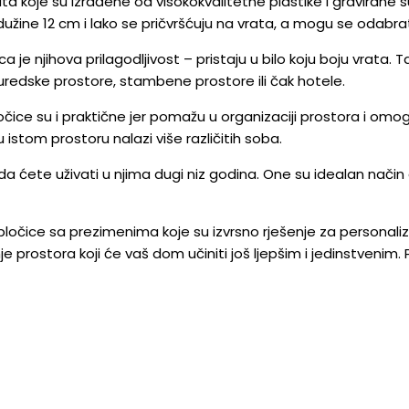
a koje su izrađene od visokokvalitetne plastike i gravirane 
užine 12 cm i lako se pričvršćuju na vrata, a mogu se odabrati u
 je njihova prilagodljivost – pristaju u bilo koju boju vrata. T
i uredske prostore, stambene prostore ili čak hotele.
očice su i praktične jer pomažu u organizaciji prostora i omo
istom prostoru nalazi više različitih soba.
da ćete uživati u njima dugi niz godina. One su idealan način 
očice sa prezimenima koje su izvrsno rješenje za personalizi
prostora koji će vaš dom učiniti još ljepšim i jedinstvenim. 