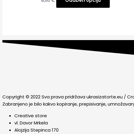
8,60
€
Odaberi opciju
Copyright © 2022 Sva prava pridržava ukrasizatorte.eu / Cr
Zabranjeno je bilo kakvo kopiranje, prepisivanje, umnožavan
Creative store
vl. Davor Mrkela
Alojzija Stepinca 170